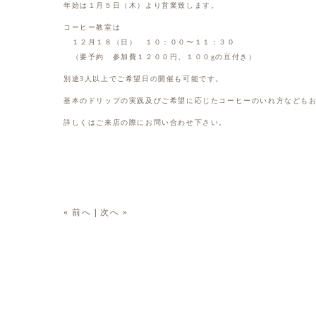
年始は１月５日（木）より営業致します。
コーヒー教室は
１２月１８（日） １０：００〜１１：３０
（要予約 参加費１２００円、１００gの豆付き）
別途3人以上でご希望日の開催も可能です。
基本のドリップの実践及びご希望に応じたコーヒーのいれ方なども
詳しくはご来店の際にお問い合わせ下さい。
« 前へ
|
次へ »