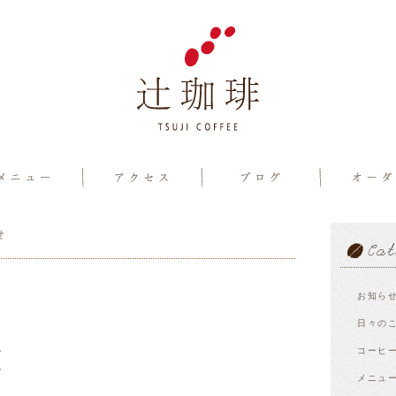
せ
お知ら
日々の
。
コーヒ
。
メニュ