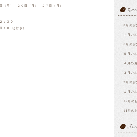
日（月）、２０日（月）、２７日（月）
２：３０
8月のお
豆１００g付き）
７月の
6月のお
５月の
４月の
３月の
2月のお
１月の
12月の
11月の