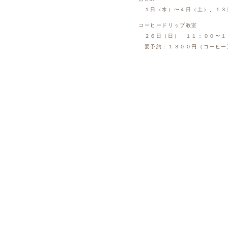
１日（水）〜４日（土）、１３
コーヒードリップ教室
２６日（日） １１：００〜１
要予約：１３００円（コーヒー