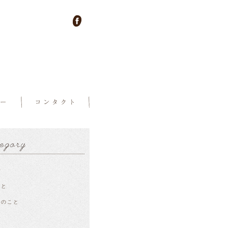
せ
こと
ーのこと
ー