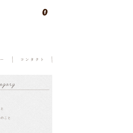
せ
こと
ーのこと
ー