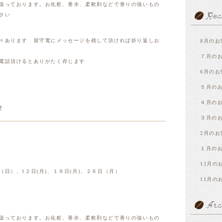
扱っております。お化粧、香水、柔軟剤などで香りの強いもの
さい
々あります 留守電にメッセージを残して頂ければ折り返しお
8月のお
７月の
電話頂けるとありがたく存じます
6月のお
５月の
４月の
せ
３月の
2月のお
１月の
12月の
日）、1２日(月)、１９日(月)、２６日（月）
11月の
扱っております。お化粧、香水、柔軟剤などで香りの強いもの