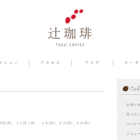
せ
お知ら
日々の
日(月)、１１日（水）、１６(月)、２２(日)、２３(月)
コーヒ
メニュ