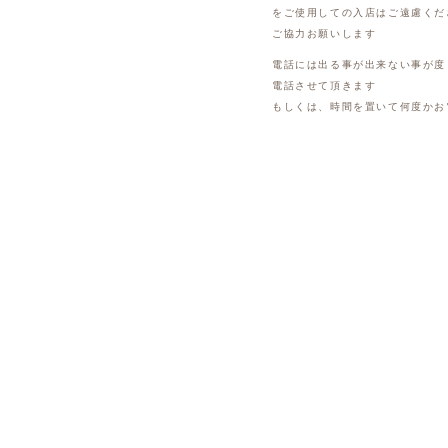
をご使用しての入店はご遠慮くだ
ご協力お願いします
電話には出る事が出来ない事が度
電話させて頂きます
もしくは、時間を置いて何度かお