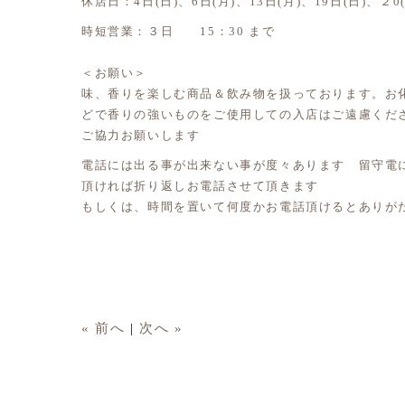
休店日：4日(日)、6日(月)、13日(月)、19日(日)、２0(
時短営業：３日 15：30 まで
＜お願い＞
味、香りを楽しむ商品＆飲み物を扱っております。お
どで香りの強いものをご使用しての入店はご遠慮くだ
ご協力お願いします
電話には出る事が出来ない事が度々あります 留守電
頂ければ折り返しお電話させて頂きます
もしくは、時間を置いて何度かお電話頂けるとありが
« 前へ
|
次へ »