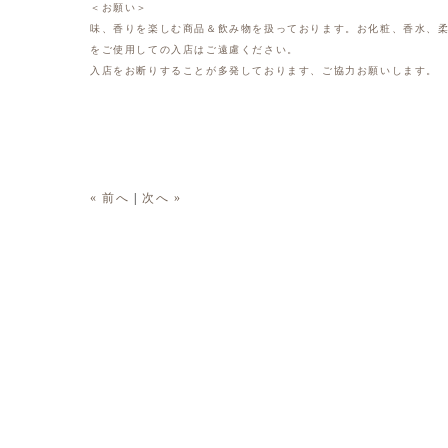
＜お願い＞
味、香りを楽しむ商品＆飲み物を扱っております。お化粧、香水、
をご使用しての入店はご遠慮ください。
入店をお断りすることが多発しております、ご協力お願いします。
« 前へ
|
次へ »