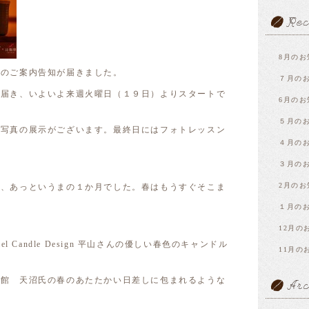
8月のお
トのご案内告知が届きました。
７月の
が届き、いよいよ来週火曜日（１９日）よりスタートで
6月のお
５月の
と写真の展示がございます。最終日にはフォトレッスン
４月の
３月の
2月のお
月、あっというまの１か月でした。春はもうすぐそこま
１月の
12月の
l Candle Design 平山さんの優しい春色のキャンドル
11月の
真館 天沼氏の春のあたたかい日差しに包まれるような