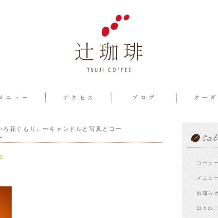
いろ花ぐもり』〜キャンドルと写真とコー
〜
せ
コーヒ
メニュ
お知ら
日々の