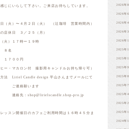
2026年
を感じにいらして下さい。ご来店お待ちしています。
2026年
2026年
（火）〜４月２日（火） （辻珈琲 営業時間内）
2026年
 ３／２５（月）
2026年
日（火）１７時ー１９時
2025年
８名
2025年
７００円
2025年
ン付 撮影用キャンドルお持ち帰り可）
2025年
 Candle design 平山さんまでメールにて
2025年
願います
2025年
ielscandle.shop-pro.jp
2025年
2025年
トレッスン開催日のカフェご利用時間は１６時４５分ま
2024年