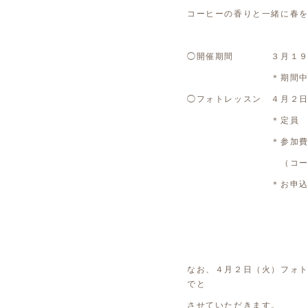
コーヒーの香りと一緒に春
◯開催期間 ３月１９日
＊期間中の店休日
◯フォトレッスン ４月２
＊定員 
＊参加費 １
（コーヒー・マカロ
＊お申込方法 Liriel
ご連絡
連絡先：shop@lir
なお、４月２日（火）フォ
でと
させていただきます。