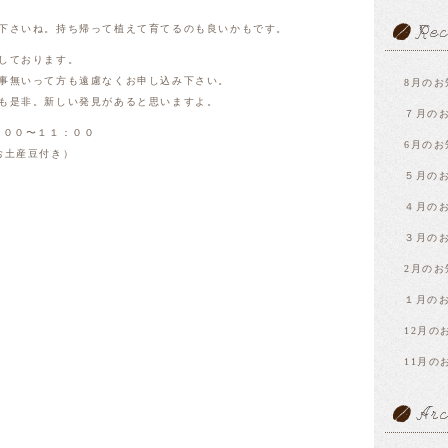
下さいね。持ち帰って植えて育てるのも良いかもです。
しております。
事無いって方も遠慮なくお申し込み下さい。
8月のお
も是非。新しい発見があると思いますよ。
７月の
：００〜１１：００
6月のお
お土産豆付き）
５月の
４月の
３月の
2月のお
１月の
12月の
11月の