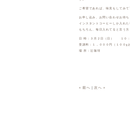
ご希望であれば、味見もしてみて
お申し込み、お問い合わせお待ち
インスタントコーヒーしか入れた
もちろん、毎日入れてると言う方
日 時：３月２日（日） １０
受講料：１，０００円（１００g
場 所：辻珈琲
« 前へ
|
次へ »