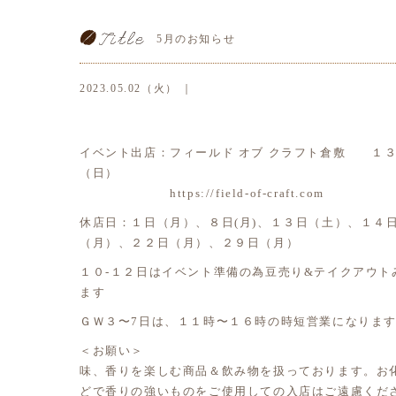
5月のお知らせ
2023.05.02（火） ｜
イベント出店：フィールド オブ クラフト倉敷 １
（日）
https://field-of-craft.com
休店日：１日（月）、８日(月)、１３日（土）、１４
（月）、２２日（月）、２９日（月）
１０-１２日はイベント準備の為豆売り&テイクアウト
ます
ＧＷ３〜7日は、１１時〜１６時の時短営業になりま
＜お願い＞
味、香りを楽しむ商品＆飲み物を扱っております。お
どで香りの強いものをご使用しての入店はご遠慮くだ