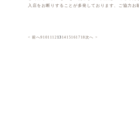
入店をお断りすることが多発しております、ご協力お
< 前へ
9
10
11
12
13
14
15
16
17
18
次へ >